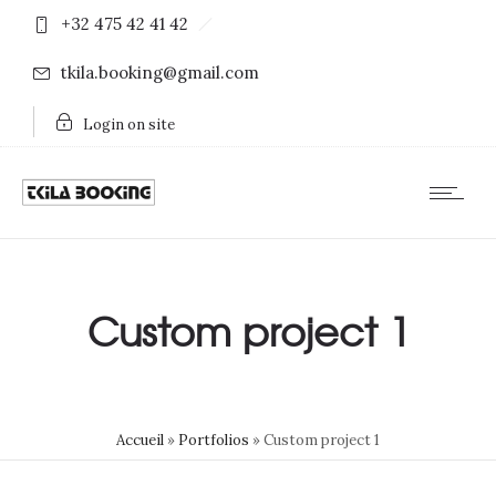
+32 475 42 41 42
tkila.booking@gmail.com
Login on site
Custom project 1
Accueil
»
Portfolios
»
Custom project 1