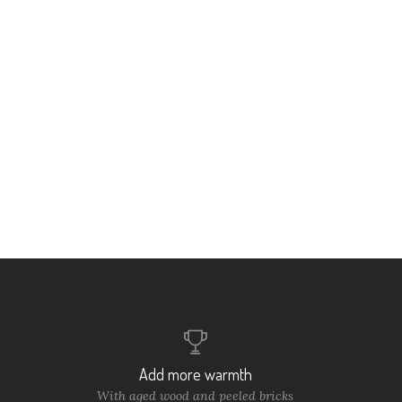
Add more warmth
With aged wood and peeled bricks