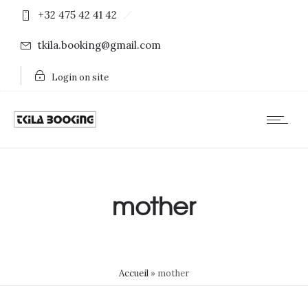
+32 475 42 41 42
tkila.booking@gmail.com
Login on site
mother
Accueil
»
mother