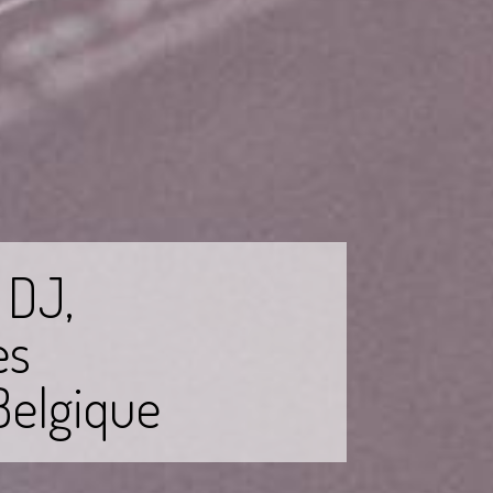
 DJ,
es
Belgique